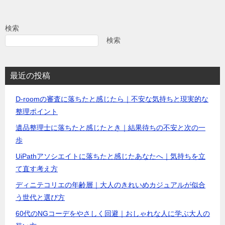
検索
検索
最近の投稿
D-roomの審査に落ちたと感じたら｜不安な気持ちと現実的な
整理ポイント
遺品整理士に落ちたと感じたとき｜結果待ちの不安と次の一
歩
UiPathアソシエイトに落ちたと感じたあなたへ｜気持ちを立
て直す考え方
ディニテコリエの年齢層｜大人のきれいめカジュアルが似合
う世代と選び方
60代のNGコーデをやさしく回避｜おしゃれな人に学ぶ大人の