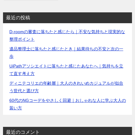
最近の投稿
D-roomの審査に落ちたと感じたら｜不安な気持ちと現実的な
整理ポイント
遺品整理士に落ちたと感じたとき｜結果待ちの不安と次の一
歩
UiPathアソシエイトに落ちたと感じたあなたへ｜気持ちを立
て直す考え方
ディニテコリエの年齢層｜大人のきれいめカジュアルが似合
う世代と選び方
60代のNGコーデをやさしく回避｜おしゃれな人に学ぶ大人の
装い方
最近のコメント