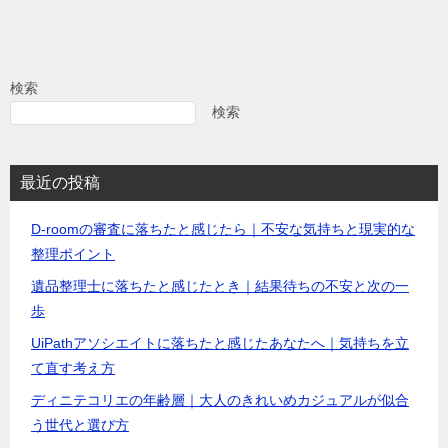
検索
検索
最近の投稿
D-roomの審査に落ちたと感じたら｜不安な気持ちと現実的な
整理ポイント
遺品整理士に落ちたと感じたとき｜結果待ちの不安と次の一
歩
UiPathアソシエイトに落ちたと感じたあなたへ｜気持ちを立
て直す考え方
ディニテコリエの年齢層｜大人のきれいめカジュアルが似合
う世代と選び方