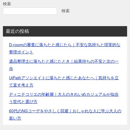
検索
検索
最近の投稿
D-roomの審査に落ちたと感じたら｜不安な気持ちと現実的な
整理ポイント
遺品整理士に落ちたと感じたとき｜結果待ちの不安と次の一
歩
UiPathアソシエイトに落ちたと感じたあなたへ｜気持ちを立
て直す考え方
ディニテコリエの年齢層｜大人のきれいめカジュアルが似合
う世代と選び方
60代のNGコーデをやさしく回避｜おしゃれな人に学ぶ大人の
装い方