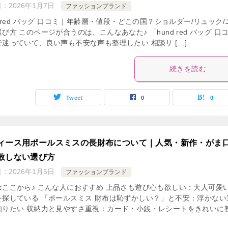
日：
2026年1月7日
ファッションブランド
d red バッグ 口コミ｜年齢層・値段・どこの国？ショルダー/リュック/
び方 このページが合うのは、こんなあなた♪ 「hund red バッグ 口
で迷っていて、良い声も不安な声も整理したい 相談サ […]
続きを読む
Tweet
0
0
ィース用ポールスミスの長財布について｜人気・新作・がま
敗しない選び方
日：
2026年1月5日
ファッションブランド
はここから♪ こんな人におすすめ 上品さも遊び心も欲しい：大人可愛
を探している 「ポールスミス 財布は恥ずかしい？」と不安：浮かない
知りたい 収納力と見やすさ重視：カード・小銭・レシートをきれいに