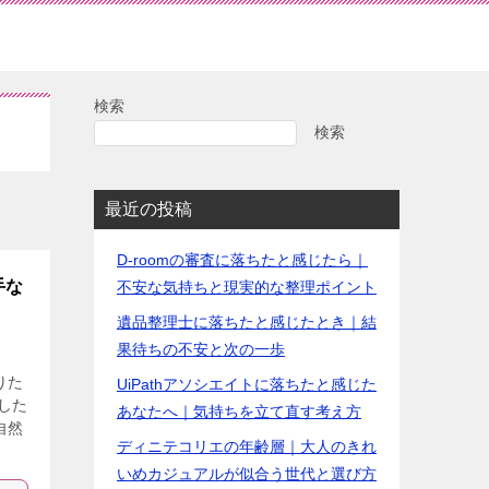
検索
検索
最近の投稿
D-roomの審査に落ちたと感じたら｜
手な
不安な気持ちと現実的な整理ポイント
遺品整理士に落ちたと感じたとき｜結
果待ちの不安と次の一歩
りた
UiPathアソシエイトに落ちたと感じた
した
あなたへ｜気持ちを立て直す考え方
自然
ディニテコリエの年齢層｜大人のきれ
いめカジュアルが似合う世代と選び方