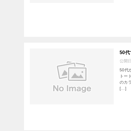
50
公開
50
トー
のカ
[…]