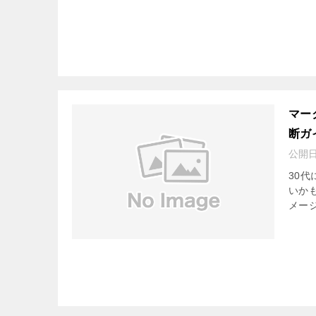
マー
断ガ
公開
30
いか
メー