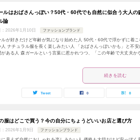
ールはおばさんっぽい？50代・60代でも自然に似合う大人の
ル論
日：
2026年1月10日
ファッションブランド
ールが好きだけど年齢が気になり始めた人 50代・60代で浮かずに着こ
い人 ナチュラル服を長く楽しみたい人 「おばさんっぽいかも」と不安
間がある人 森ガールという言葉に惹かれつつ、「この年齢で大丈夫か
続きを読む
Tweet
0
0
代の服はどこで買う？今の自分にちょうどいいお店と選び方
日：
2026年1月9日
ファッションブランド
りに見えず自然におしゃれを楽しみたい人 価格も大切だけど安っぽく