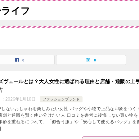
ーライフ
覧
0
0
ズヴェールとは？大人女性に選ばれる理由と店舗・通販の上
方
日：
2026年1月10日
ファッションブランド
びしないおしゃれを楽しみたい女性 バッグや小物で上品な印象をつく
 店舗と通販を賢く使い分けたい人 口コミを参考に後悔しない買い物を
 年齢を重ねるにつれて、「似合う服」や「安心して使えるバッグ」を
]