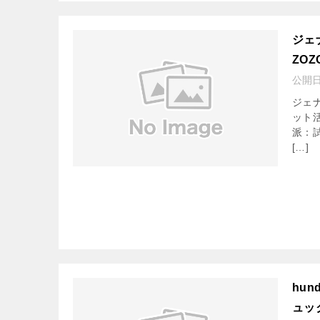
ジェ
ZO
公開
ジェ
ット
派：
[…]
hu
ュッ