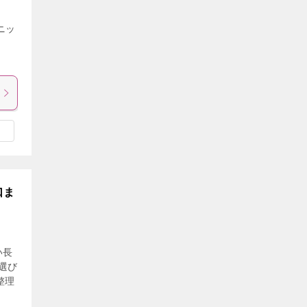
ニッ
コ
口ま
い長
選び
整理