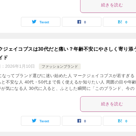
続きを読む
Tweet
0
0
クジェイコブスは30代だと痛い？年齢不安にやさしく寄り添
イド
日：
2026年1月10日
ファッションブランド
代になってブランド選びに迷い始めた人 マークジェイコブスが若すぎる
もと不安な人 40代・50代まで長く使えるか知りたい人 周囲の目や年
ジが気になる人 30代に入ると、ふとした瞬間に「このブランド、今の [
続きを読む
Tweet
0
0