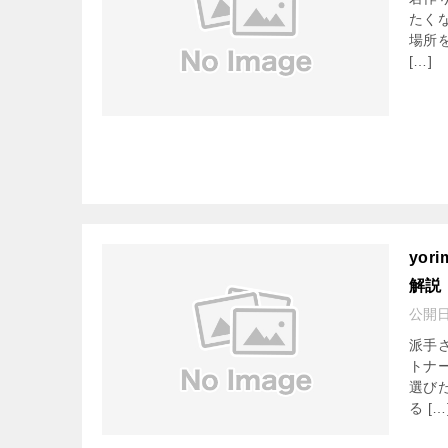
たく
場所
[…]
yo
解説
公開
派手
トナ
選び
る […