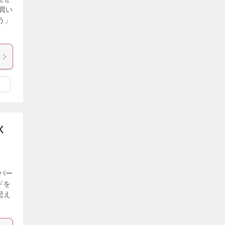
買い
う」
く
パー
ドを
思え