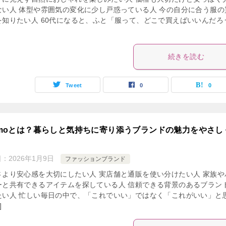
ない人 体型や雰囲気の変化に少し戸惑っている人 今の自分に合う服の
を知りたい人 60代になると、ふと「服って、どこで買えばいいんだろ
続きを読む
Tweet
0
0
rimoとは？暮らしと気持ちに寄り添うブランドの魅力をやさし
日：
2026年1月9日
ファッションブランド
さより安心感を大切にしたい人 実店舗と通販を使い分けたい人 家族や
ーと共有できるアイテムを探している人 信頼できる背景のあるブラン
たい人 忙しい毎日の中で、「これでいい」ではなく「これがいい」と
]