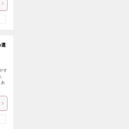
の選
やす
人
てあ