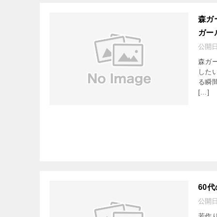
森ガ
ガー
公開
森ガ
した
る瞬
[…]
60
公開
若作