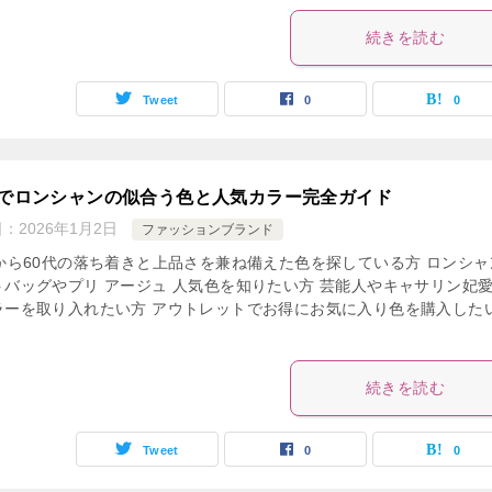
続きを読む
Tweet
0
0
代でロンシャンの似合う色と人気カラー完全ガイド
日：
2026年1月2日
ファッションブランド
代から60代の落ち着きと上品さを兼ね備えた色を探している方 ロンシャ
トバッグやプリ アージュ 人気色を知りたい方 芸能人やキャサリン妃
ラーを取り入れたい方 アウトレットでお得にお気に入り色を購入した
続きを読む
Tweet
0
0