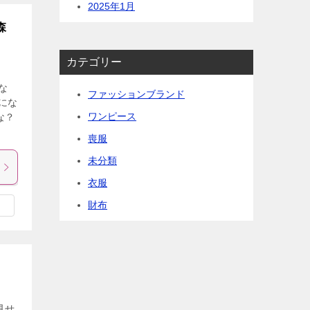
2025年1月
森
カテゴリー
な
ファッションブランド
にな
ワンピース
な？
喪服
未分類
衣服
財布
見せ