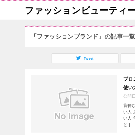
ファッションビューティ
「ファッションブランド」の記事一
Tweet
プロ
使い
公開
背伸
い人
い人
と […