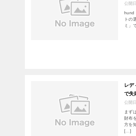
公開
hun
トの選
ミ」
レデ
で失
公開
まず
財布
方を
[…]