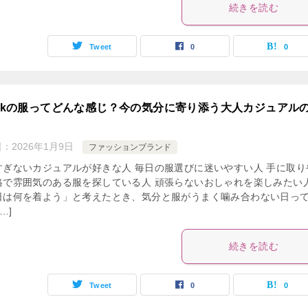
続きを読む
Tweet
0
0
eekの服ってどんな感じ？今の気分に寄り添う大人カジュアル
日：
2026年1月9日
ファッションブランド
すぎないカジュアルが好きな人 毎日の服選びに迷いやすい人 手に取り
格で雰囲気のある服を探している人 頑張らないおしゃれを楽しみたい
日は何を着よう」と考えたとき、気分と服がうまく噛み合わない日っ
…]
続きを読む
Tweet
0
0