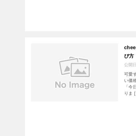
ch
び方
公開
可愛
い価
「今
りま [