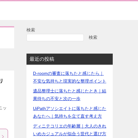
検索
検索
最近の投稿
D-roomの審査に落ちたと感じたら｜
リ
不安な気持ちと現実的な整理ポイント
遺品整理士に落ちたと感じたとき｜結
果待ちの不安と次の一歩
ニッ
UiPathアソシエイトに落ちたと感じた
コ
あなたへ｜気持ちを立て直す考え方
ディニテコリエの年齢層｜大人のきれ
いめカジュアルが似合う世代と選び方