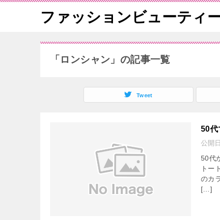
ファッションビューティ
「ロンシャン」の記事一覧
Tweet
50
公開
50
トー
のカ
[…]