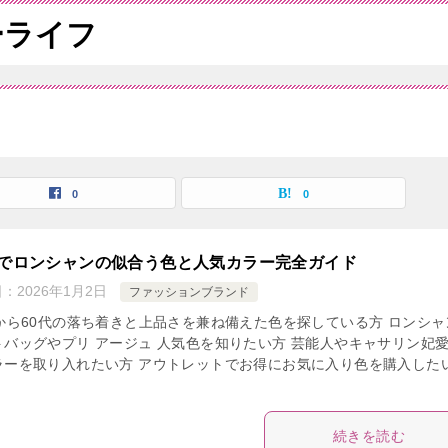
ーライフ
0
0
代でロンシャンの似合う色と人気カラー完全ガイド
日：
2026年1月2日
ファッションブランド
代から60代の落ち着きと上品さを兼ね備えた色を探している方 ロンシャ
トバッグやプリ アージュ 人気色を知りたい方 芸能人やキャサリン妃
ラーを取り入れたい方 アウトレットでお得にお気に入り色を購入した
続きを読む