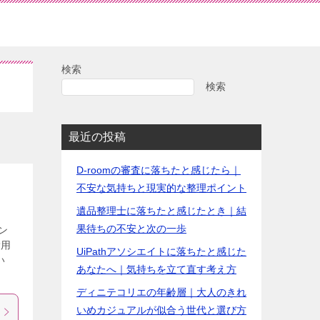
検索
検索
最近の投稿
D-roomの審査に落ちたと感じたら｜
不安な気持ちと現実的な整理ポイント
遺品整理士に落ちたと感じたとき｜結
果待ちの不安と次の一歩
ン
愛用
UiPathアソシエイトに落ちたと感じた
い
あなたへ｜気持ちを立て直す考え方
ディニテコリエの年齢層｜大人のきれ
いめカジュアルが似合う世代と選び方