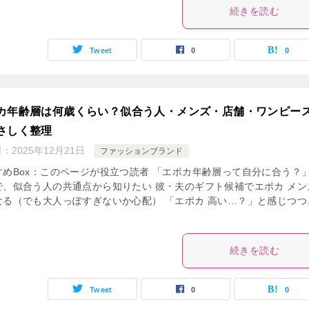
続きを読む
Tweet
0
0
カ年齢層は何歳くらい？似合う人・メンズ・店舗・ワンピー
さしく整理
日：
2025年12月21日
ファッションブランド
すめBox：このページが役立つ読者 「エポカ年齢層って自分に合う？
で、似合う人の共通点から知りたい 彼・夫のギフト候補でエポカ メン
なる（でも大人っぽすぎないか心配） 「エポカ 高い…？」と感じつつ
続きを読む
Tweet
0
0