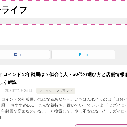
ーライフ
0
0
イロインドの年齢層は？似合う人・60代の選び方と店舗情報
しく解説
日：
2026年1月25日
ファッションブランド
イロインドの年齢層が気になるあなたへ。いちばん似合うのは「自分
く服」 おすすめBox：こんな気持ち、置いていっていいよ 「ミズイロ
て年齢層が高めなのかな…」と検索して、少し不安になった ミズイロ
]