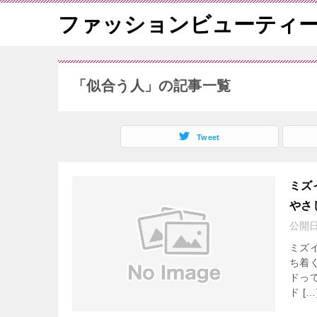
ファッションビューティ
「似合う人」の記事一覧
Tweet
ミズ
やさ
公開
ミズ
ち着
ドっ
ド […