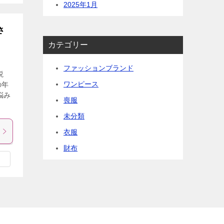
2025年1月
さ
カテゴリー
ファッションブランド
説
ワンピース
の年
悩み
喪服
未分類
衣服
財布