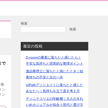
検索
検索
最近の投稿
D-roomの審査に落ちたと感じたら｜
まで
不安な気持ちと現実的な整理ポイント
遺品整理士に落ちたと感じたとき｜結
果待ちの不安と次の一歩
が落
UiPathアソシエイトに落ちたと感じた
イン
あなたへ｜気持ちを立て直す考え方
イン
ディニテコリエの年齢層｜大人のきれ
いめカジュアルが似合う世代と選び方