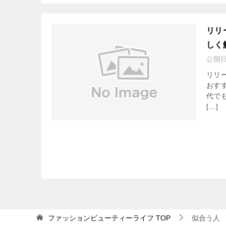
リリ
しく
公開
リリ
おす
代で
[…]
ファッションビューティーライフ
TOP
似合う人