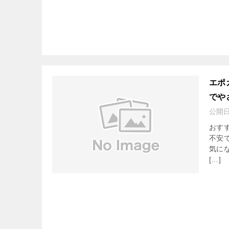
エポ
でや
公開
おす
不安
気に
[…]