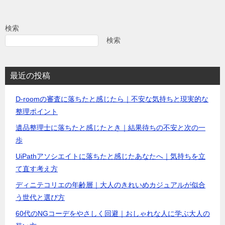
検索
検索
最近の投稿
D-roomの審査に落ちたと感じたら｜不安な気持ちと現実的な
整理ポイント
遺品整理士に落ちたと感じたとき｜結果待ちの不安と次の一
歩
UiPathアソシエイトに落ちたと感じたあなたへ｜気持ちを立
て直す考え方
ディニテコリエの年齢層｜大人のきれいめカジュアルが似合
う世代と選び方
60代のNGコーデをやさしく回避｜おしゃれな人に学ぶ大人の