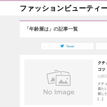
ファッションビューティ
「年齢層は」の記事一覧
Tweet
クチ
コツ
公開
クチ
着た
握し
[…]