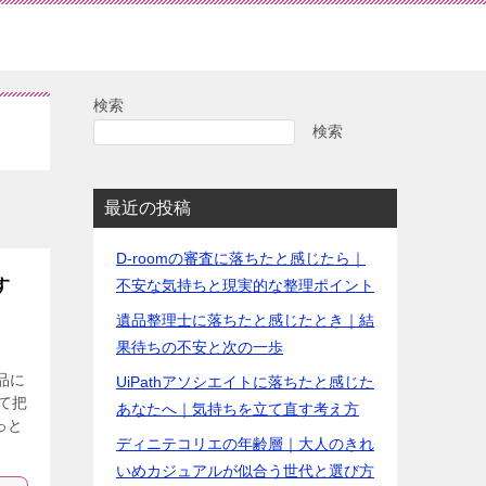
検索
検索
最近の投稿
D-roomの審査に落ちたと感じたら｜
す
不安な気持ちと現実的な整理ポイント
遺品整理士に落ちたと感じたとき｜結
果待ちの不安と次の一歩
品に
UiPathアソシエイトに落ちたと感じた
て把
あなたへ｜気持ちを立て直す考え方
っと
ディニテコリエの年齢層｜大人のきれ
いめカジュアルが似合う世代と選び方