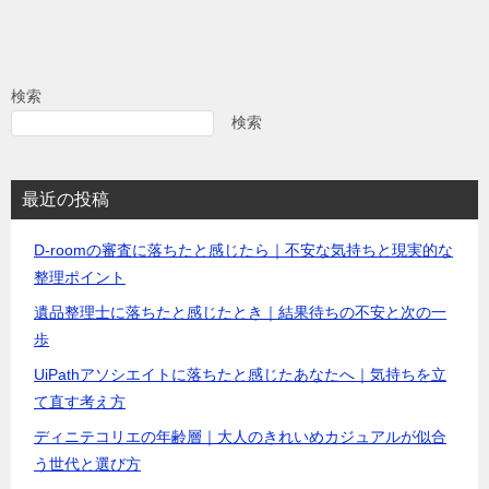
検索
検索
最近の投稿
D-roomの審査に落ちたと感じたら｜不安な気持ちと現実的な
整理ポイント
遺品整理士に落ちたと感じたとき｜結果待ちの不安と次の一
歩
UiPathアソシエイトに落ちたと感じたあなたへ｜気持ちを立
て直す考え方
ディニテコリエの年齢層｜大人のきれいめカジュアルが似合
う世代と選び方