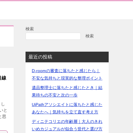
検索
検索
最近の投稿
D-roomの審査に落ちたと感じたら｜
目線
不安な気持ちと現実的な整理ポイント
遺品整理士に落ちたと感じたとき｜結
果待ちの不安と次の一歩
さし
UiPathアソシエイトに落ちたと感じた
いと
あなたへ｜気持ちを立て直す考え方
と思
ディニテコリエの年齢層｜大人のきれ
いめカジュアルが似合う世代と選び方