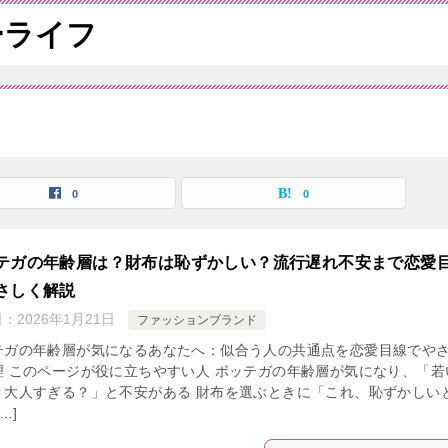
ーライフ
0
0
テガの年齢層は？財布は恥ずかしい？流行遅れ不安まで恋愛
さしく解説
日：
2026年1月21日
ファッションブランド
テガの年齢層が気になるあなたへ：似合う人の共通点を恋愛目線でや
理 このページが役に立ちやすい人 ボッテガの年齢層が気になり、「若
？大人すぎる？」と不安がある 財布を選ぶときに「これ、恥ずかしい
…]