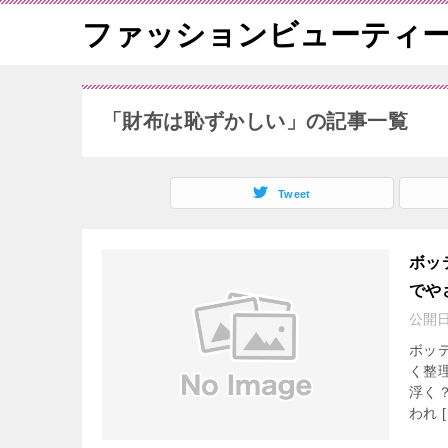
ファッションビューティ
「財布は恥ずかしい」の記事一覧
Tweet
ボッ
でや
公開
ボッ
く整
浮く
われ [