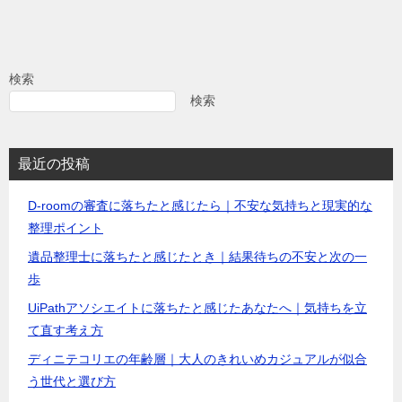
検索
検索
最近の投稿
D-roomの審査に落ちたと感じたら｜不安な気持ちと現実的な
整理ポイント
遺品整理士に落ちたと感じたとき｜結果待ちの不安と次の一
歩
UiPathアソシエイトに落ちたと感じたあなたへ｜気持ちを立
て直す考え方
ディニテコリエの年齢層｜大人のきれいめカジュアルが似合
う世代と選び方