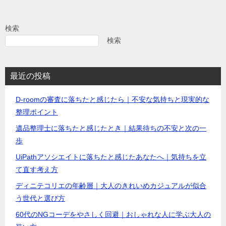
検索
検索
最近の投稿
D-roomの審査に落ちたと感じたら｜不安な気持ちと現実的な
整理ポイント
遺品整理士に落ちたと感じたとき｜結果待ちの不安と次の一
歩
UiPathアソシエイトに落ちたと感じたあなたへ｜気持ちを立
て直す考え方
ディニテコリエの年齢層｜大人のきれいめカジュアルが似合
う世代と選び方
60代のNGコーデをやさしく回避｜おしゃれな人に学ぶ大人の