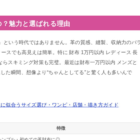
なの？魅力と選ばれる理由
協」という時代ではありません。革の質感、縫製、収納力のバ
ースでも高見えは簡単。特に 財布 1万円以内 レディース 長
布ならスキミング対策も完璧。最近は財布一万円以内 メンズと
した瞬間、想像より“ちゃんとしてる”と驚く人も多いんで
性に似合うサイズ選び・ワンピ・店舗・描き方ガイド
特徴
シンプル・初めての革財布に◎