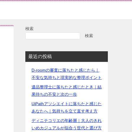
検索
検索
最近の投稿
D-roomの審査に落ちたと感じたら｜
不安な気持ちと現実的な整理ポイント
遺品整理士に落ちたと感じたとき｜結
果待ちの不安と次の一歩
UiPathアソシエイトに落ちたと感じた
あなたへ｜気持ちを立て直す考え方
ディニテコリエの年齢層｜大人のきれ
いめカジュアルが似合う世代と選び方